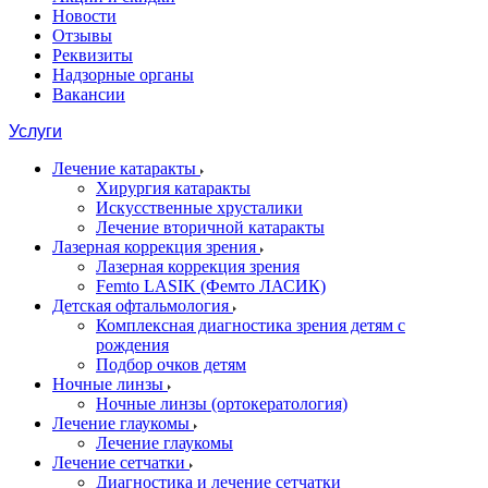
Новости
Отзывы
Реквизиты
Надзорные органы
Вакансии
Услуги
Лечение катаракты
Хирургия катаракты
Искусственные хрусталики
Лечение вторичной катаракты
Лазерная коррекция зрения
Лазерная коррекция зрения
Femto LASIK (Фемто ЛАСИК)
Детская офтальмология
Комплексная диагностика зрения детям c
рождения
Подбор очков детям
Ночные линзы
Ночные линзы (ортокератология)
Лечение глаукомы
Лечение глаукомы
Лечение сетчатки
Диагностика и лечение сетчатки