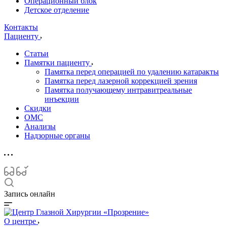
Операционный блок
Детское отделение
Контакты
Пациенту
Статьи
Памятки пациенту
Памятка перед операцией по удалению катаракты
Памятка перед лазерной коррекцией зрения
Памятка получающему интравитреальные
инъекции
Скидки
ОМС
Анализы
Надзорные органы
Запись онлайн
О центре