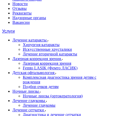
Новости
Отзывы
Реквизиты
Надзорные органы
Вакансии
Услуги
Лечение катаракты
Хирургия катаракты
Искусственные хрусталики
Лечение вторичной катаракты
Лазерная коррекция зрения
Лазерная коррекция зрения
Femto LASIK (Фемто ЛАСИК)
Детская офтальмология
Комплексная диагностика зрения детям c
рождения
Подбор очков детям
Ночные линзы
Ночные линзы (ортокератология)
Лечение глаукомы
Лечение глаукомы
Лечение сетчатки
Диагностика и лечение сетчатки