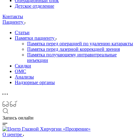
Операционный блок
Детское отделение
Контакты
Пациенту
Статьи
Памятки пациенту
Памятка перед операцией по удалению катаракты
Памятка перед лазерной коррекцией зрения
Памятка получающему интравитреальные
инъекции
Скидки
ОМС
Анализы
Надзорные органы
Запись онлайн
О центре