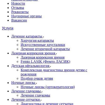
Новости
Отзывы
Реквизиты
Надзорные органы
Вакансии
Услуги
Лечение катаракты
Хирургия катаракты
Искусственные хрусталики
Лечение вторичной катаракты
Лазерная коррекция зрения
Лазерная коррекция зрения
Femto LASIK (Фемто ЛАСИК)
Детская офтальмология
Комплексная диагностика зрения детям c
рождения
Подбор очков детям
Ночные линзы
Ночные линзы (ортокератология)
Лечение глаукомы
Лечение глаукомы
Лечение сетчатки
Диагностика и лечение сетчатки