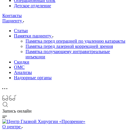
Операционный блок
Детское отделение
Контакты
Пациенту
Статьи
Памятки пациенту
Памятка перед операцией по удалению катаракты
Памятка перед лазерной коррекцией зрения
Памятка получающему интравитреальные
инъекции
Скидки
ОМС
Анализы
Надзорные органы
Запись онлайн
О центре