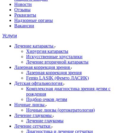
Новости
Отзывы
Реквизиты
Надзорные органы
Вакансии
Услуги
Лечение катаракты
Хирургия катаракты
Искусственные хрусталики
Лечение вторичной катаракты
Лазерная коррекция зрения
Лазерная коррекция зрения
Femto LASIK (Фемто ЛАСИК)
Детская офтальмология
Комплексная диагностика зрения детям c
рождения
Подбор очков детям
Ночные линзы
Ночные линзы (ортокератология)
Лечение глаукомы
Лечение глаукомы
Лечение сетчатки
Диагностика и лечение сетчатки