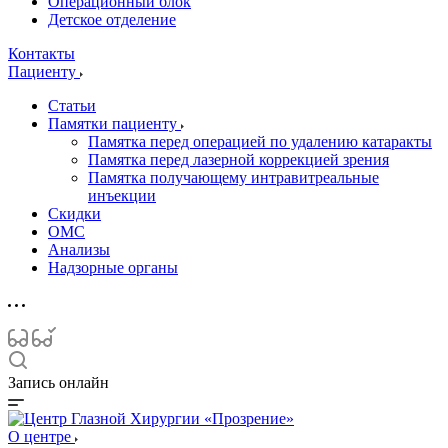
Операционный блок
Детское отделение
Контакты
Пациенту
Статьи
Памятки пациенту
Памятка перед операцией по удалению катаракты
Памятка перед лазерной коррекцией зрения
Памятка получающему интравитреальные
инъекции
Скидки
ОМС
Анализы
Надзорные органы
Запись онлайн
О центре