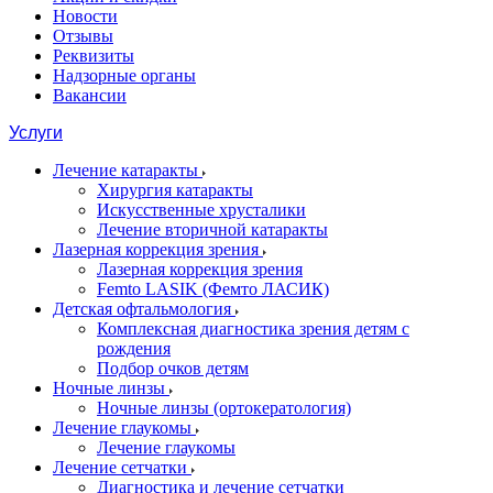
Новости
Отзывы
Реквизиты
Надзорные органы
Вакансии
Услуги
Лечение катаракты
Хирургия катаракты
Искусственные хрусталики
Лечение вторичной катаракты
Лазерная коррекция зрения
Лазерная коррекция зрения
Femto LASIK (Фемто ЛАСИК)
Детская офтальмология
Комплексная диагностика зрения детям c
рождения
Подбор очков детям
Ночные линзы
Ночные линзы (ортокератология)
Лечение глаукомы
Лечение глаукомы
Лечение сетчатки
Диагностика и лечение сетчатки