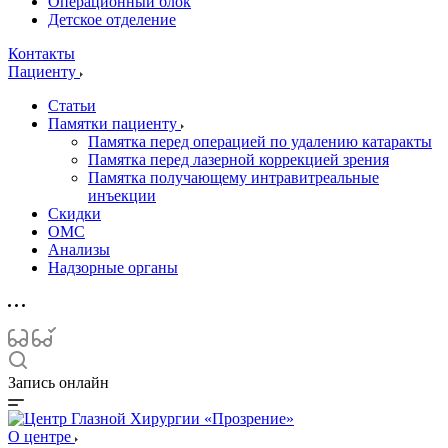
Операционный блок
Детское отделение
Контакты
Пациенту
Статьи
Памятки пациенту
Памятка перед операцией по удалению катаракты
Памятка перед лазерной коррекцией зрения
Памятка получающему интравитреальные
инъекции
Скидки
ОМС
Анализы
Надзорные органы
Запись онлайн
О центре