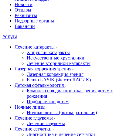
Новости
Отзывы
Реквизиты
Надзорные органы
Вакансии
Услуги
Лечение катаракты
Хирургия катаракты
Искусственные хрусталики
Лечение вторичной катаракты
Лазерная коррекция зрения
Лазерная коррекция зрения
Femto LASIK (Фемто ЛАСИК)
Детская офтальмология
Комплексная диагностика зрения детям c
рождения
Подбор очков детям
Ночные линзы
Ночные линзы (ортокератология)
Лечение глаукомы
Лечение глаукомы
Лечение сетчатки
Диагностика и лечение сетчатки