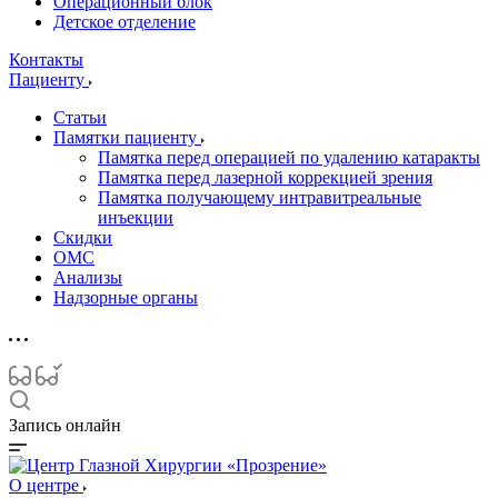
Операционный блок
Детское отделение
Контакты
Пациенту
Статьи
Памятки пациенту
Памятка перед операцией по удалению катаракты
Памятка перед лазерной коррекцией зрения
Памятка получающему интравитреальные
инъекции
Скидки
ОМС
Анализы
Надзорные органы
Запись онлайн
О центре