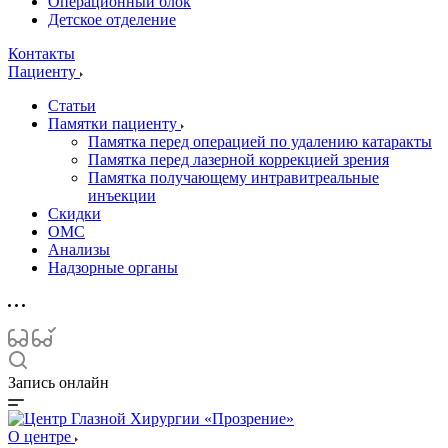
Операционный блок
Детское отделение
Контакты
Пациенту
Статьи
Памятки пациенту
Памятка перед операцией по удалению катаракты
Памятка перед лазерной коррекцией зрения
Памятка получающему интравитреальные
инъекции
Скидки
ОМС
Анализы
Надзорные органы
Запись онлайн
О центре