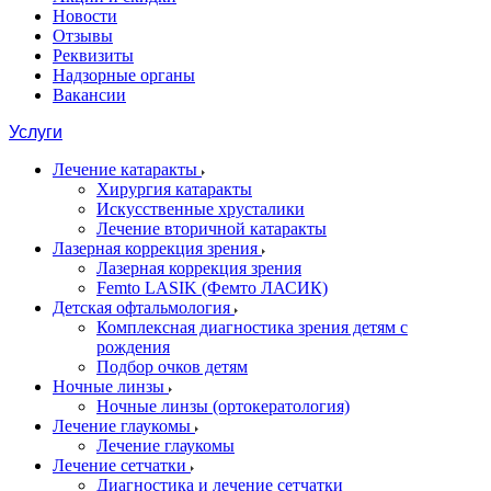
Новости
Отзывы
Реквизиты
Надзорные органы
Вакансии
Услуги
Лечение катаракты
Хирургия катаракты
Искусственные хрусталики
Лечение вторичной катаракты
Лазерная коррекция зрения
Лазерная коррекция зрения
Femto LASIK (Фемто ЛАСИК)
Детская офтальмология
Комплексная диагностика зрения детям c
рождения
Подбор очков детям
Ночные линзы
Ночные линзы (ортокератология)
Лечение глаукомы
Лечение глаукомы
Лечение сетчатки
Диагностика и лечение сетчатки