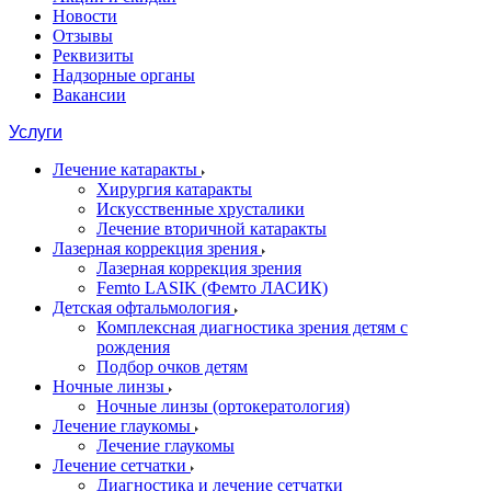
Новости
Отзывы
Реквизиты
Надзорные органы
Вакансии
Услуги
Лечение катаракты
Хирургия катаракты
Искусственные хрусталики
Лечение вторичной катаракты
Лазерная коррекция зрения
Лазерная коррекция зрения
Femto LASIK (Фемто ЛАСИК)
Детская офтальмология
Комплексная диагностика зрения детям c
рождения
Подбор очков детям
Ночные линзы
Ночные линзы (ортокератология)
Лечение глаукомы
Лечение глаукомы
Лечение сетчатки
Диагностика и лечение сетчатки