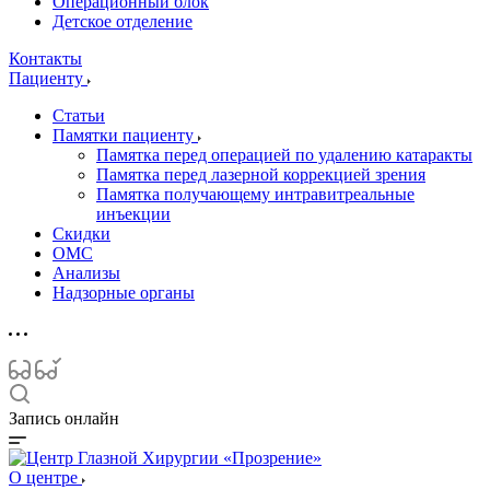
Операционный блок
Детское отделение
Контакты
Пациенту
Статьи
Памятки пациенту
Памятка перед операцией по удалению катаракты
Памятка перед лазерной коррекцией зрения
Памятка получающему интравитреальные
инъекции
Скидки
ОМС
Анализы
Надзорные органы
Запись онлайн
О центре