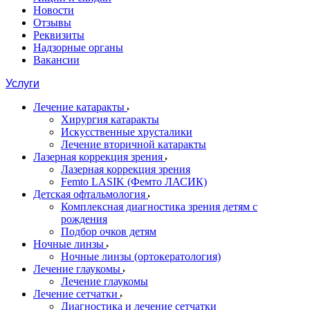
Новости
Отзывы
Реквизиты
Надзорные органы
Вакансии
Услуги
Лечение катаракты
Хирургия катаракты
Искусственные хрусталики
Лечение вторичной катаракты
Лазерная коррекция зрения
Лазерная коррекция зрения
Femto LASIK (Фемто ЛАСИК)
Детская офтальмология
Комплексная диагностика зрения детям c
рождения
Подбор очков детям
Ночные линзы
Ночные линзы (ортокератология)
Лечение глаукомы
Лечение глаукомы
Лечение сетчатки
Диагностика и лечение сетчатки