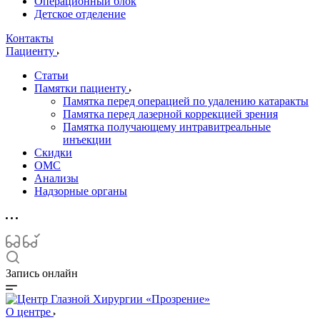
Операционный блок
Детское отделение
Контакты
Пациенту
Статьи
Памятки пациенту
Памятка перед операцией по удалению катаракты
Памятка перед лазерной коррекцией зрения
Памятка получающему интравитреальные
инъекции
Скидки
ОМС
Анализы
Надзорные органы
Запись онлайн
О центре