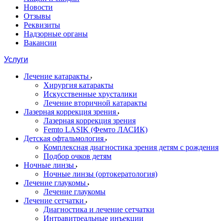
Новости
Отзывы
Реквизиты
Надзорные органы
Вакансии
Услуги
Лечение катаракты
Хирургия катаракты
Искусственные хрусталики
Лечение вторичной катаракты
Лазерная коррекция зрения
Лазерная коррекция зрения
Femto LASIK (Фемто ЛАСИК)
Детская офтальмология
Комплексная диагностика зрения детям c рождения
Подбор очков детям
Ночные линзы
Ночные линзы (ортокератология)
Лечение глаукомы
Лечение глаукомы
Лечение сетчатки
Диагностика и лечение сетчатки
Интравитреальные инъекции