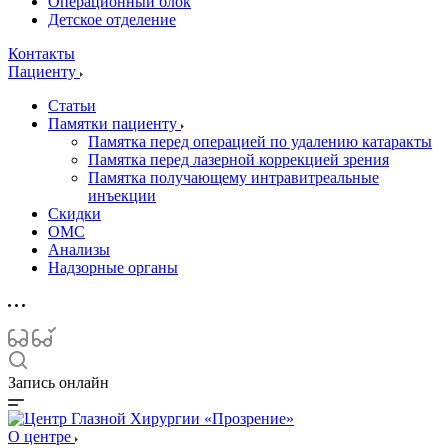
Операционный блок
Детское отделение
Контакты
Пациенту
Статьи
Памятки пациенту
Памятка перед операцией по удалению катаракты
Памятка перед лазерной коррекцией зрения
Памятка получающему интравитреальные
инъекции
Скидки
ОМС
Анализы
Надзорные органы
Запись онлайн
О центре