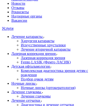
Новости
Отзывы
Реквизиты
Надзорные органы
Вакансии
Услуги
Лечение катаракты
Хирургия катаракты
Искусственные хрусталики
Лечение вторичной катаракты
Лазерная коррекция зрения
Лазерная коррекция зрения
Femto LASIK (Фемто ЛАСИК)
Детская офтальмология
Комплексная диагностика зрения детям c
рождения
Подбор очков детям
Ночные линзы
Ночные линзы (ортокератология)
Лечение глаукомы
Лечение глаукомы
Лечение сетчатки
Диагностика и лечение сетчатки