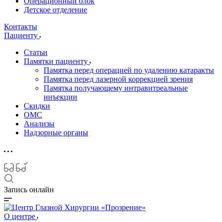
Операционный блок
Детское отделение
Контакты
Пациенту
Статьи
Памятки пациенту
Памятка перед операцией по удалению катаракты
Памятка перед лазерной коррекцией зрения
Памятка получающему интравитреальные
инъекции
Скидки
ОМС
Анализы
Надзорные органы
Запись онлайн
О центре