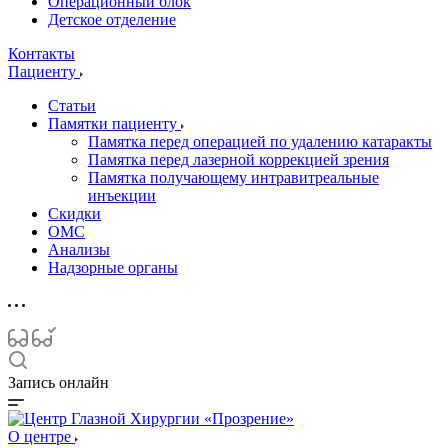
Операционный блок
Детское отделение
Контакты
Пациенту
Статьи
Памятки пациенту
Памятка перед операцией по удалению катаракты
Памятка перед лазерной коррекцией зрения
Памятка получающему интравитреальные
инъекции
Скидки
ОМС
Анализы
Надзорные органы
Запись онлайн
О центре