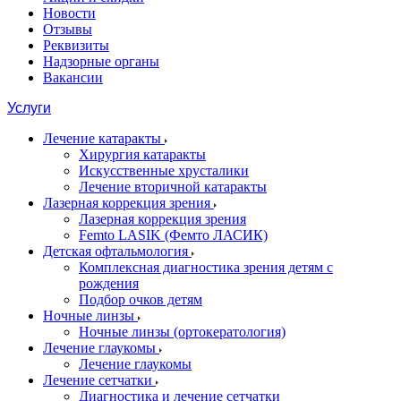
Новости
Отзывы
Реквизиты
Надзорные органы
Вакансии
Услуги
Лечение катаракты
Хирургия катаракты
Искусственные хрусталики
Лечение вторичной катаракты
Лазерная коррекция зрения
Лазерная коррекция зрения
Femto LASIK (Фемто ЛАСИК)
Детская офтальмология
Комплексная диагностика зрения детям c
рождения
Подбор очков детям
Ночные линзы
Ночные линзы (ортокератология)
Лечение глаукомы
Лечение глаукомы
Лечение сетчатки
Диагностика и лечение сетчатки