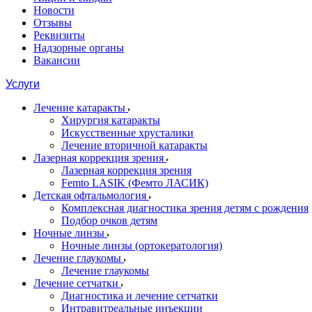
Новости
Отзывы
Реквизиты
Надзорные органы
Вакансии
Услуги
Лечение катаракты
Хирургия катаракты
Искусственные хрусталики
Лечение вторичной катаракты
Лазерная коррекция зрения
Лазерная коррекция зрения
Femto LASIK (Фемто ЛАСИК)
Детская офтальмология
Комплексная диагностика зрения детям c рождения
Подбор очков детям
Ночные линзы
Ночные линзы (ортокератология)
Лечение глаукомы
Лечение глаукомы
Лечение сетчатки
Диагностика и лечение сетчатки
Интравитреальные инъекции