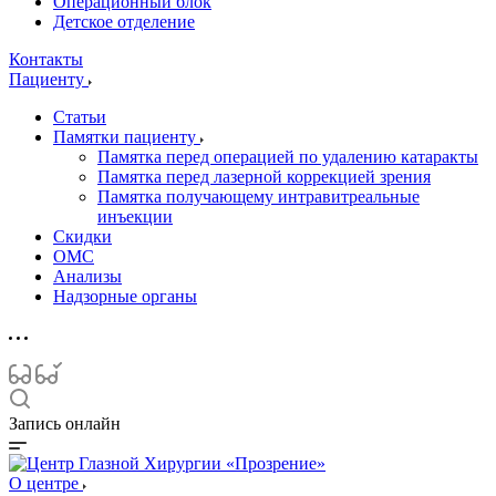
Операционный блок
Детское отделение
Контакты
Пациенту
Статьи
Памятки пациенту
Памятка перед операцией по удалению катаракты
Памятка перед лазерной коррекцией зрения
Памятка получающему интравитреальные
инъекции
Скидки
ОМС
Анализы
Надзорные органы
Запись онлайн
О центре