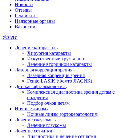
Новости
Отзывы
Реквизиты
Надзорные органы
Вакансии
Услуги
Лечение катаракты
Хирургия катаракты
Искусственные хрусталики
Лечение вторичной катаракты
Лазерная коррекция зрения
Лазерная коррекция зрения
Femto LASIK (Фемто ЛАСИК)
Детская офтальмология
Комплексная диагностика зрения детям c
рождения
Подбор очков детям
Ночные линзы
Ночные линзы (ортокератология)
Лечение глаукомы
Лечение глаукомы
Лечение сетчатки
Диагностика и лечение сетчатки