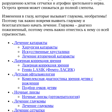
разрушению клеток сетчатки и атрофии зрительного нерва.
Острота зрения может снижаться до полной слепоты.
Изменения в глазу, которые вызывает глаукома, необратимы!
Поэтому так важно вовремя выявить глаукому и
безотлагательно начать лечение. Глаукома – диагноз
пожизненный, поэтому очень важно отнестись к нему со всей
серьезностью.
Лечение катаракты
Хирургия катаракты
Искусственные хрусталики
Лечение вторичной катаракты
Лазерная коррекция зрения
Лазерная коррекция зрения
Femto LASIK (Фемто ЛАСИК)
Детская офтальмология
Комплексная диагностика зрения детям c
рождения
Подбор очков детям
Ночные линзы
Ночные линзы (ортокератология)
Лечение глаукомы
Лечение глаукомы
Лечение сетчатки