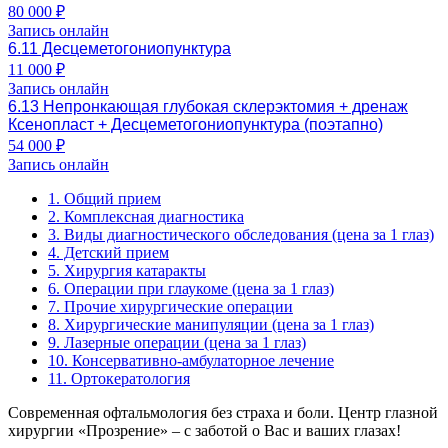
80 000 ₽
Запись онлайн
6.11 Десцеметогониопунктура
11 000 ₽
Запись онлайн
6.13 Непронкающая глубокая склерэктомия + дренаж
Ксенопласт + Десцеметогониопунктура (поэтапно)
54 000 ₽
Запись онлайн
1. Общий прием
2. Комплексная диагностика
3. Виды диагностического обследования (цена за 1 глаз)
4. Детский прием
5. Хирургия катаракты
6. Операции при глаукоме (цена за 1 глаз)
7. Прочие хирургические операции
8. Хирургические манипуляции (цена за 1 глаз)
9. Лазерные операции (цена за 1 глаз)
10. Консервативно-амбулаторное лечение
11. Ортокератология
Современная офтальмология без страха и боли. Центр глазной
хирургии «Прозрение» – с заботой о Вас и ваших глазах!