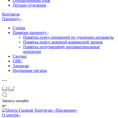
Операционный блок
Детское отделение
Контакты
Пациенту
Статьи
Памятки пациенту
Памятка перед операцией по удалению катаракты
Памятка перед лазерной коррекцией зрения
Памятка получающему интравитреальные
инъекции
Скидки
ОМС
Анализы
Надзорные органы
Запись онлайн
О центре