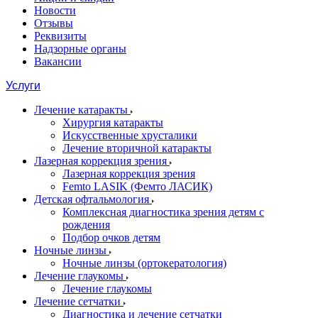
Новости
Отзывы
Реквизиты
Надзорные органы
Вакансии
Услуги
Лечение катаракты
Хирургия катаракты
Искусственные хрусталики
Лечение вторичной катаракты
Лазерная коррекция зрения
Лазерная коррекция зрения
Femto LASIK (Фемто ЛАСИК)
Детская офтальмология
Комплексная диагностика зрения детям c
рождения
Подбор очков детям
Ночные линзы
Ночные линзы (ортокератология)
Лечение глаукомы
Лечение глаукомы
Лечение сетчатки
Диагностика и лечение сетчатки