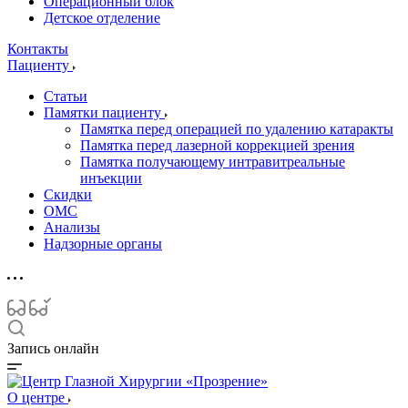
Операционный блок
Детское отделение
Контакты
Пациенту
Статьи
Памятки пациенту
Памятка перед операцией по удалению катаракты
Памятка перед лазерной коррекцией зрения
Памятка получающему интравитреальные
инъекции
Скидки
ОМС
Анализы
Надзорные органы
Запись онлайн
О центре