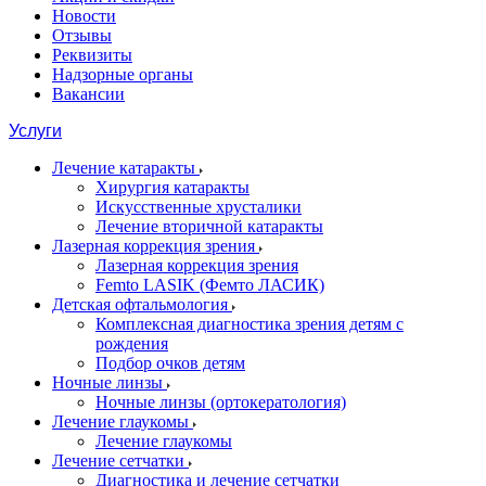
Новости
Отзывы
Реквизиты
Надзорные органы
Вакансии
Услуги
Лечение катаракты
Хирургия катаракты
Искусственные хрусталики
Лечение вторичной катаракты
Лазерная коррекция зрения
Лазерная коррекция зрения
Femto LASIK (Фемто ЛАСИК)
Детская офтальмология
Комплексная диагностика зрения детям c
рождения
Подбор очков детям
Ночные линзы
Ночные линзы (ортокератология)
Лечение глаукомы
Лечение глаукомы
Лечение сетчатки
Диагностика и лечение сетчатки