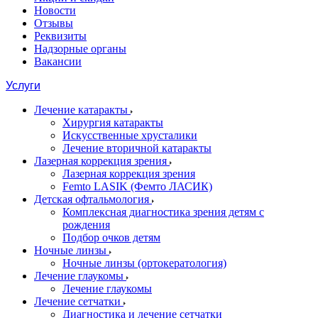
Новости
Отзывы
Реквизиты
Надзорные органы
Вакансии
Услуги
Лечение катаракты
Хирургия катаракты
Искусственные хрусталики
Лечение вторичной катаракты
Лазерная коррекция зрения
Лазерная коррекция зрения
Femto LASIK (Фемто ЛАСИК)
Детская офтальмология
Комплексная диагностика зрения детям c
рождения
Подбор очков детям
Ночные линзы
Ночные линзы (ортокератология)
Лечение глаукомы
Лечение глаукомы
Лечение сетчатки
Диагностика и лечение сетчатки