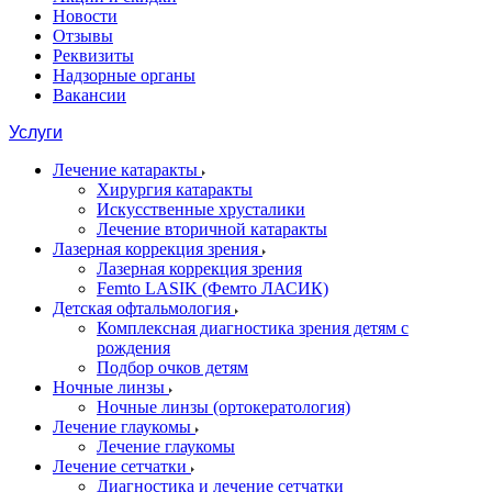
Новости
Отзывы
Реквизиты
Надзорные органы
Вакансии
Услуги
Лечение катаракты
Хирургия катаракты
Искусственные хрусталики
Лечение вторичной катаракты
Лазерная коррекция зрения
Лазерная коррекция зрения
Femto LASIK (Фемто ЛАСИК)
Детская офтальмология
Комплексная диагностика зрения детям c
рождения
Подбор очков детям
Ночные линзы
Ночные линзы (ортокератология)
Лечение глаукомы
Лечение глаукомы
Лечение сетчатки
Диагностика и лечение сетчатки