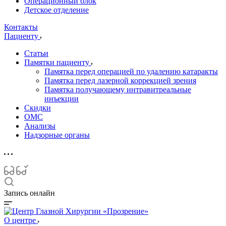
Операционный блок
Детское отделение
Контакты
Пациенту
Статьи
Памятки пациенту
Памятка перед операцией по удалению катаракты
Памятка перед лазерной коррекцией зрения
Памятка получающему интравитреальные
инъекции
Скидки
ОМС
Анализы
Надзорные органы
Запись онлайн
О центре