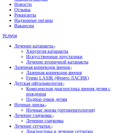
Новости
Отзывы
Реквизиты
Надзорные органы
Вакансии
Услуги
Лечение катаракты
Хирургия катаракты
Искусственные хрусталики
Лечение вторичной катаракты
Лазерная коррекция зрения
Лазерная коррекция зрения
Femto LASIK (Фемто ЛАСИК)
Детская офтальмология
Комплексная диагностика зрения детям c
рождения
Подбор очков детям
Ночные линзы
Ночные линзы (ортокератология)
Лечение глаукомы
Лечение глаукомы
Лечение сетчатки
Диагностика и лечение сетчатки