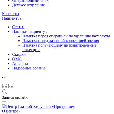
Операционный блок
Детское отделение
Контакты
Пациенту
Статьи
Памятки пациенту
Памятка перед операцией по удалению катаракты
Памятка перед лазерной коррекцией зрения
Памятка получающему интравитреальные
инъекции
Скидки
ОМС
Анализы
Надзорные органы
Запись онлайн
О центре