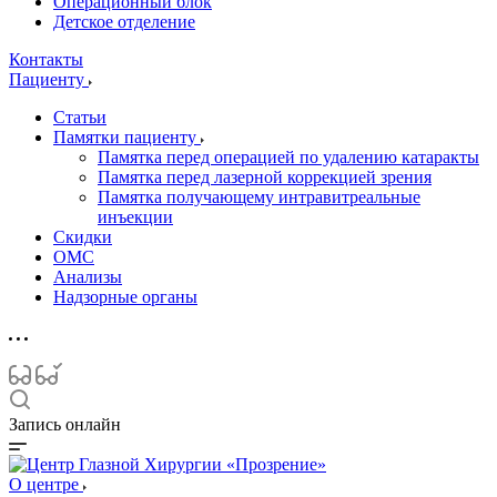
Операционный блок
Детское отделение
Контакты
Пациенту
Статьи
Памятки пациенту
Памятка перед операцией по удалению катаракты
Памятка перед лазерной коррекцией зрения
Памятка получающему интравитреальные
инъекции
Скидки
ОМС
Анализы
Надзорные органы
Запись онлайн
О центре