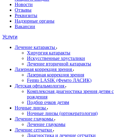
Новости
Отзывы
Реквизиты
Надзорные органы
Вакансии
Услуги
Лечение катаракты
Хирургия катаракты
Искусственные хрусталики
Лечение вторичной катаракты
Лазерная коррекция зрения
Лазерная коррекция зрения
Femto LASIK (Фемто ЛАСИК)
Детская офтальмология
Комплексная диагностика зрения детям c
рождения
Подбор очков детям
Ночные линзы
Ночные линзы (ортокератология)
Лечение глаукомы
Лечение глаукомы
Лечение сетчатки
Диагностика и лечение сетчатки