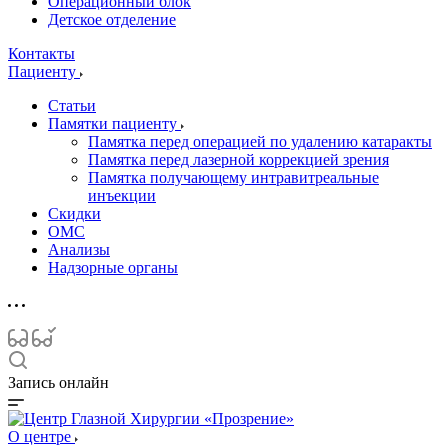
Операционный блок
Детское отделение
Контакты
Пациенту
Статьи
Памятки пациенту
Памятка перед операцией по удалению катаракты
Памятка перед лазерной коррекцией зрения
Памятка получающему интравитреальные
инъекции
Скидки
ОМС
Анализы
Надзорные органы
Запись онлайн
О центре