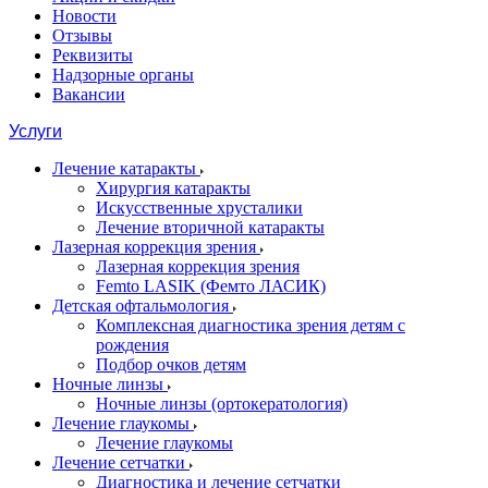
Новости
Отзывы
Реквизиты
Надзорные органы
Вакансии
Услуги
Лечение катаракты
Хирургия катаракты
Искусственные хрусталики
Лечение вторичной катаракты
Лазерная коррекция зрения
Лазерная коррекция зрения
Femto LASIK (Фемто ЛАСИК)
Детская офтальмология
Комплексная диагностика зрения детям c
рождения
Подбор очков детям
Ночные линзы
Ночные линзы (ортокератология)
Лечение глаукомы
Лечение глаукомы
Лечение сетчатки
Диагностика и лечение сетчатки