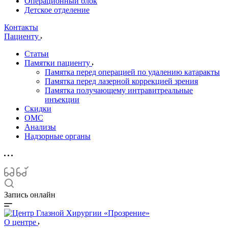
Операционный блок
Детское отделение
Контакты
Пациенту
Статьи
Памятки пациенту
Памятка перед операцией по удалению катаракты
Памятка перед лазерной коррекцией зрения
Памятка получающему интравитреальные
инъекции
Скидки
ОМС
Анализы
Надзорные органы
Запись онлайн
О центре