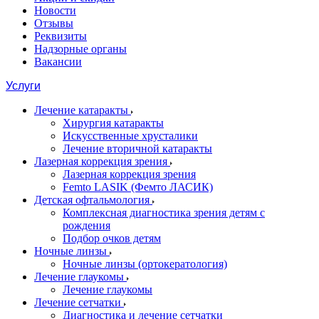
Новости
Отзывы
Реквизиты
Надзорные органы
Вакансии
Услуги
Лечение катаракты
Хирургия катаракты
Искусственные хрусталики
Лечение вторичной катаракты
Лазерная коррекция зрения
Лазерная коррекция зрения
Femto LASIK (Фемто ЛАСИК)
Детская офтальмология
Комплексная диагностика зрения детям c
рождения
Подбор очков детям
Ночные линзы
Ночные линзы (ортокератология)
Лечение глаукомы
Лечение глаукомы
Лечение сетчатки
Диагностика и лечение сетчатки