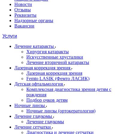
Новости
Отзывы
Реквизиты
Надзорные органы
Вакансии
Услуги
Лечение катаракты
Хирургия катаракты
Искусственные хрусталики
Лечение вторичной катаракты
Лазерная коррекция зрения
Лазерная коррекция зрения
Femto LASIK (Фемто ЛАСИК)
Детская офтальмология
Комплексная диагностика зрения детям c
рождения
Подбор очков детям
Ночные линзы
Ночные линзы (ортокератология)
Лечение глаукомы
Лечение глаукомы
Лечение сетчатки
Диагностика и лечение сетчатки