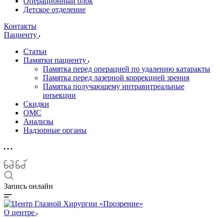
Операционный блок
Детское отделение
Контакты
Пациенту
Статьи
Памятки пациенту
Памятка перед операцией по удалению катаракты
Памятка перед лазерной коррекцией зрения
Памятка получающему интравитреальные
инъекции
Скидки
ОМС
Анализы
Надзорные органы
Запись онлайн
О центре