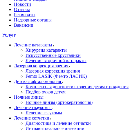
Новости
Отзывы
Реквизиты
Надзорные органы
Вакансии
Услуги
Лечение катаракты
Хирургия катаракты
Искусственные хрусталики
Лечение вторичной катаракты
Лазерная коррекция зрения
Лазерная коррекция зрения
Femto LASIK (Фемто ЛАСИК)
Детская офтальмология
Комплексная диагностика зрения детям c рождения
Подбор очков детям
Ночные линзы
Ночные линзы (ортокератология)
Лечение глаукомы
Лечение глаукомы
Лечение сетчатки
Диагностика и лечение сетчатки
Интравитреальные инъекции