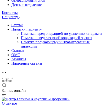
Операционный блок
Детское отделение
Контакты
Пациенту
Статьи
Памятки пациенту
Памятка перед операцией по удалению катаракты
Памятка перед лазерной коррекцией зрения
Памятка получающему интравитреальные
инъекции
Скидки
ОМС
Анализы
Надзорные органы
Запись онлайн
О центре