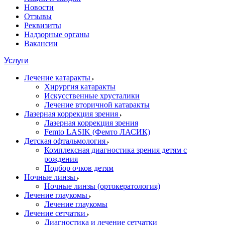
Новости
Отзывы
Реквизиты
Надзорные органы
Вакансии
Услуги
Лечение катаракты
Хирургия катаракты
Искусственные хрусталики
Лечение вторичной катаракты
Лазерная коррекция зрения
Лазерная коррекция зрения
Femto LASIK (Фемто ЛАСИК)
Детская офтальмология
Комплексная диагностика зрения детям c
рождения
Подбор очков детям
Ночные линзы
Ночные линзы (ортокератология)
Лечение глаукомы
Лечение глаукомы
Лечение сетчатки
Диагностика и лечение сетчатки